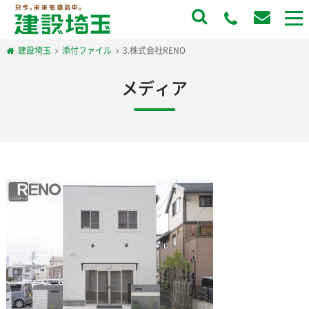
to
na
建設埼玉
添付ファイル
3.株式会社RENO
メディア