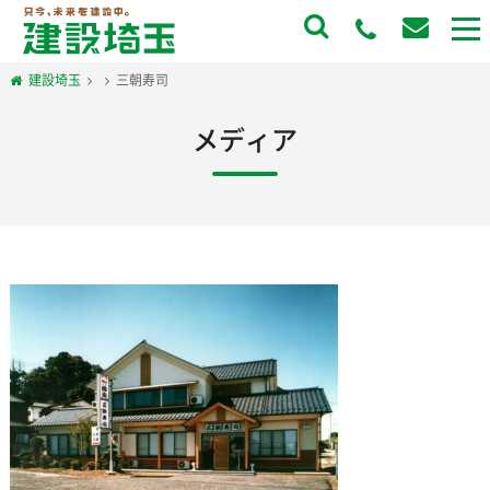
to
na
建設埼玉
三朝寿司
メディア