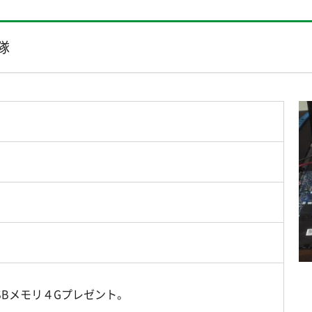
隊
SBメモリ４Gプレゼント。