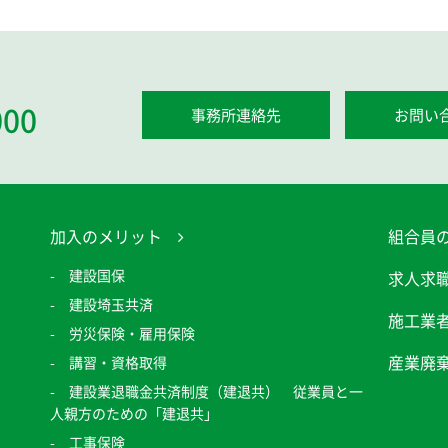
000
事務所連絡先
お問い
加入のメリット
組合員
建設国保
求人求
建設埼玉共済
施工業
労災保険・雇用保険
産業廃
講習・資格取得
建設業退職金共済制度（建退共） 従業員と一
人親方のための「建退共」
工事保険