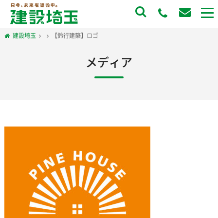
to
na
建設埼玉
【鈴行建築】ロゴ
メディア