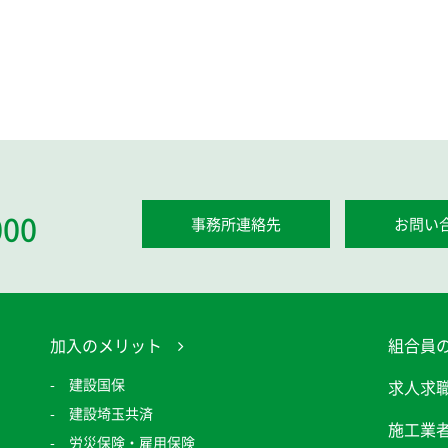
000
事務所連絡先
お問い
加入のメリット
組合員
建設国保
求人求
建設埼玉共済
施工業
労災保険・雇用保険