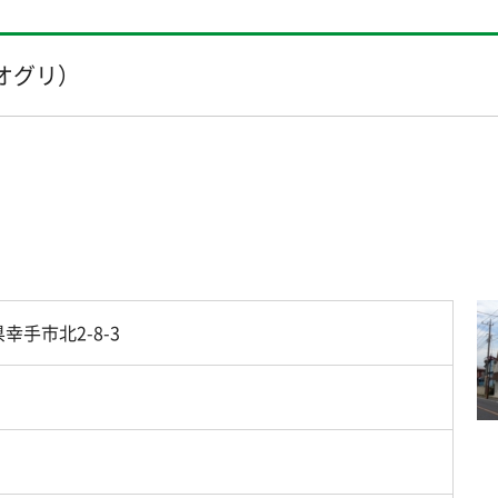
オグリ）
県幸手市北2-8-3