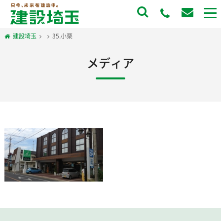
to
na
建設埼玉
35.小栗
メディア