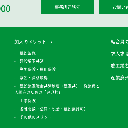
000
事務所連絡先
お問い
加入のメリット
組合員
建設国保
求人求
建設埼玉共済
施工業
労災保険・雇用保険
産業廃
講習・資格取得
建設業退職金共済制度（建退共） 従業員と一
人親方のための「建退共」
工事保険
各種相談（法律・税金・建設業許可）
その他のメリット