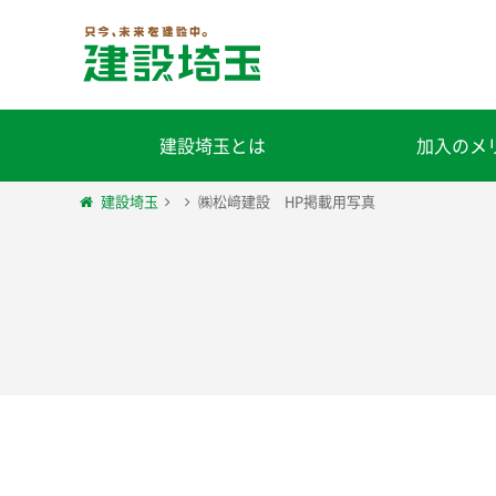
建設埼玉とは
加入のメ
建設埼玉
㈱松﨑建設 HP掲載用写真