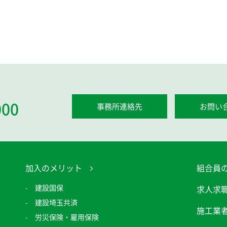
000
事務所連絡先
お問い
加入のメリット
組合員
建設国保
求人求
建設埼玉共済
施工業
労災保険・雇用保険