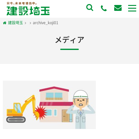
to
na
建設埼玉
archive_koji01
メディア