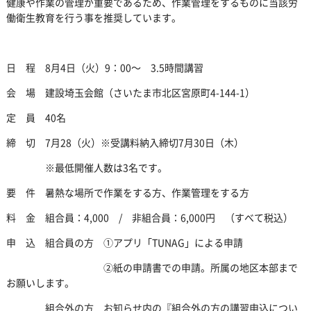
健康や作業の管理が重要であるため、作業管理をするものに当該労
働衛生教育を行う事を推奨しています。
日 程 8月4日（火）9：00～ 3.5時間講習
会 場 建設埼玉会館（さいたま市北区宮原町4-144-1）
定 員 40名
締 切 7月28（火）※受講料納入締切7月30日（木）
※最低開催人数は3名です。
要 件 暑熱な場所で作業をする方、作業管理をする方
料 金 組合員：4,000 / 非組合員：6,000円 （すべて税込）
申 込 組合員の方 ①アプリ「TUNAG」による申請
②紙の申請書での申請。所属の地区本部まで
お願いします。
組合外の方 お知らせ内の『組合外の方の講習申込につい