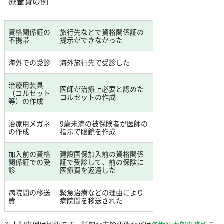
療養費の例
資格関係証の
旅行先などで資格関係証の
不携帯
提示ができなかった
海外での受診
海外旅行先で受診した
治療用装具
医師が治療上必要と認めた
（コルセット
コルセットの作成
等）の作成
治療用メガネ
9歳未満の被保険者が医師の
の作成
指示で眼鏡を作成
加入前の資格
建設国保加入前の資格関係
関係証での受
証で受診して、前の保険に
診
医療費を返還した
病院間の移送
緊急治療などの理由により
費
病院間を移送された