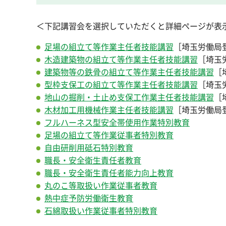
＜下記講習会を選択していただくと詳細ページが表
足場の組立て等作業主任者技能講習
［埼玉労働局登
木造建築物の組立て等作業主任者技能講習
［埼玉
建築物等の鉄骨の組立て等作業主任者技能講習
［
型枠支保工の組立て等作業主任者技能講習
［埼玉
地山の掘削・土止め支保工作業主任者技能講習
［
木材加工用機械作業主任者技能講習
［埼玉労働局登
フルハーネス型安全帯使用作業特別教育
足場の組立て等作業従事者特別教育
自由研削用砥石特別教育
職長・安全衛生責任者教育
職長・安全衛生責任者能力向上教育
丸のこ等取扱い作業従事者教育
熱中症予防労働衛生教育
石綿取扱い作業従事者特別教育