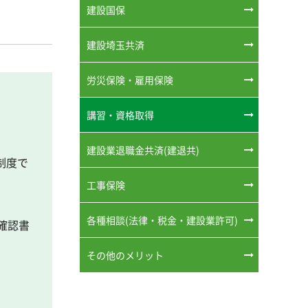
建設国保
建設埼玉共済
労災保険・雇用保険
講習・資格取得
建設業退職金共済(建退共)
制度で
工事保険
各種相談(法律・税金・建設業許可)
確認書
その他のメリット