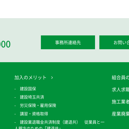
000
事務所連絡先
お問い
加入のメリット
組合員
建設国保
求人求
建設埼玉共済
施工業
労災保険・雇用保険
産業廃
講習・資格取得
建設業退職金共済制度（建退共） 従業員と一
人親方のための「建退共」